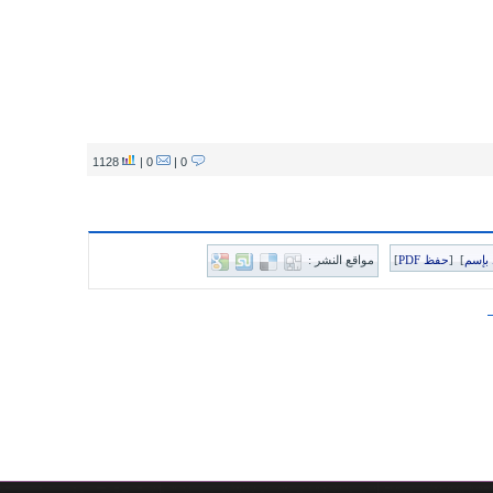
1128
0 |
0 |
بإسم
]
[
حفظ PDF
]
مواقع النشر :