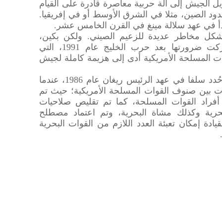
يل الجيش إلى آلة حربية معاصرة قادرة على القيام
دود الصين، مثلا في الشرق الأوسط أو في إفريقيا.
بدأ في عهد سلالة مينغ في القرن الخامس عشر.
شكل مخاطر عديدة للزعيم الصيني. ولكن بكين،
بحسب رأي محللين أمريكيين، أدركت ضرورتها بعد حرب الخليج عام 1991، التي
 المسلحة الأمريكية أدى إلى هزيمة كاملة لجيش
وقال الكاتب إن هذا النجاح كان قد حُدد سلفا في عهد الرئيس ريغان عام 1986، عندما
ات بين صنوف القوات المسلحة الأمريكية؛ حيث تم
 أفراد القوات المسلحة، كما تم تقليص صلاحيات
لبحرية وكذلك مشاة البحرية، وتم اعتماد مصطلح
يادة إمكان تعبئة العدد اللازم من القوات البحرية