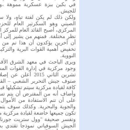
في بكين ببزة عسكرية مموهة ،وه
للجيش.
ولكن ذلك لم يكن لفتة تباهٍ، ولا 
الصيني وهو السكرتير العام لل
المركزي، أصبح القائد العام للمركز ا
نظر مختلفة. فمنهم من يشير إلى 
أن آخرين يؤكدون أن هذا تم من 
تخفيض أهمية القوات البرية والتركيز
النووية.
ويرى الباحث في معهد الشرق الأقصى
وجود مركزية في إدارة القوات المسل
تشرين الثاني 2015
صنوف جيش التحرير الشعبي – القوات 
كافة لقيادة مركزية سيتم تشكيلها قبل عام 
على أن تتم الاستفادة من الأموال ا
والجوية والبحرية. وكذلك سوف يتم
تكون جميعها خاضعة لقيادة مركزية م
وتفسر صحيفة "وول ستريت جورنال"
الجيش السوفياتي نموذجا تقتدي ب