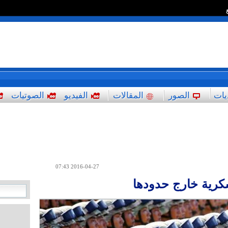
*
يات
الصور
المقالات
الفيديو
الصوتيات
2016-04-27 07:43
كرية خارج حدودها