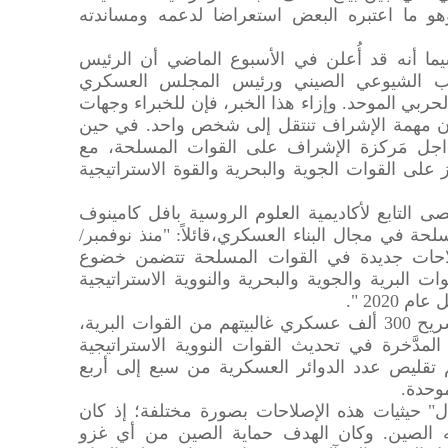
و ما اعتبره البعض استعراضا لدعمه ومساندته
سيما أنه قد أُعلن في الأسبوع الماضي أن الرئيس
حزب الشيوعي الصيني ورئيس المجلس العسكري
لحربي الموحد. وإزاء هذا الخبر، فإن للخبراء وجهات
أن مهمة الإشراف تنتقل إلى شخص واحد. في حين
اجل مَركزة الإشراف على القوات المسلحة، مع
 على القوات الجوية والبحرية والقوة الاستراتيجية
 التابع لأكاديمية العلوم الروسية بافل كامينوف
حة في مجال البناء العسكري،قائلاً: "منذ نوفمبر/
 أُعلن عن إصلاحات جديدة في القوات المسلحة تتضمن خضوع
البرية والجوية والبحرية والنووية الاستراتيجية
2020 ".
وأضاف أنه من المفترض أن يتم تسريح 300 ألف عسكري غالبيتهم من القوات البرية،
لمدَّخرة في تحديث القوات النووية الاستراتيجية
 تقليص عدد الدوائر العسكرية من سبع إلى أربع
وحدة.
 حيثيات هذه الإصلاحات بصورة مختلفة؛ إذ كان
ه الصين. وكان الهدف حماية الصين من أي غزو