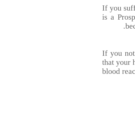
If you su
is a Pro
b
If you no
that your
blood re