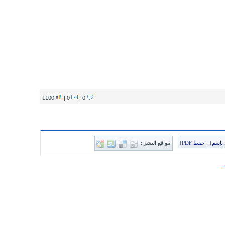
1100
0 |
0 |
بإسم
]
[
حفظ PDF
]
مواقع النشر :