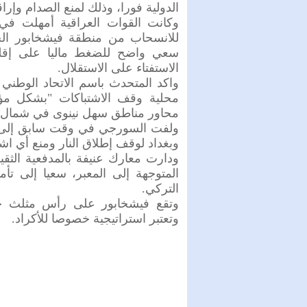
الدولية فورا، وذلك لمنع الصدام وإراقة
وكانت القوات العراقية أمهلت في
للانسحاب من منطقة فيشخابور الحد
سعي واضح للضغط ماليا على إقلي
الاستفتاء على الاستقلال.
واكد المتحدث باسم الاتحاد الوطني
محلية وقف الاشتباكات "بشكل مؤق
محاور مناطق سهل نينوى في شمال ال
ولفت السورجي في وقت سابق إلى أن
وبغداد لوقف إطلاق النار ومنع أي ا
ودارت معارك عنيفة بالمدفعية الثقيل
المتوجهة إلى المعبر، سعيا إلى تأ
التركي.
وتقع فيشخابور على رأس مثلث حدو
وتعتبر استراتيجية خصوصا للأكراد.