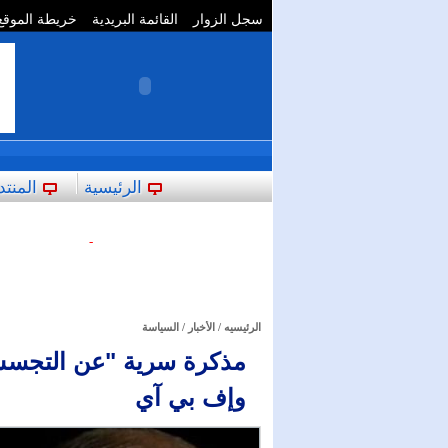
سجل الزوار
القائمة البريدية
خريطة الموقع
**
الرئيسية
المنتد
-
الرئيسيه
/
الأخبار
/
السياسة
مذكرة سرية "عن التجسس" 
وإف بي آي