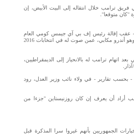
ريق ترامب خلال انتقاله إلى البيت الأبيض، إن
"كان متوقعا".
 - عقب إقالة رئيس إف بي آي جيمس كومي العام
الماضي - الشخص الذي حل محله، وهو أندرو مكابي، عمن صوت له في انتخابات 2016
بعد اتهام ترامب له بالانحياز إلى الديمقراطيين،
ذار.
بحسب تقارير - في ولاء نائب وزير العدل، رود
ب أراد أن يعرف إن كان روزنيستاين "جزءا من
بارات الجمهوريين بأنهم غيروا سرا المذكرة قبل