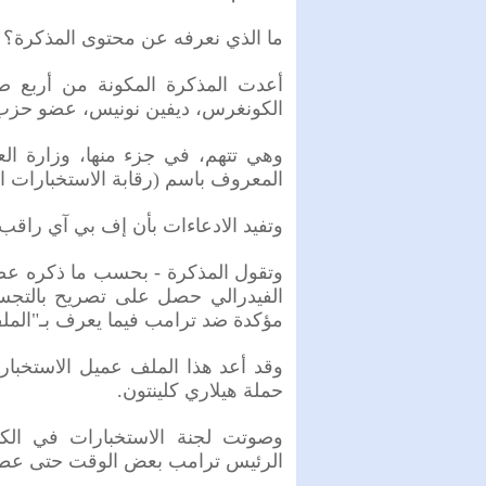
ما الذي نعرفه عن محتوى المذكرة؟
أعدت المذكرة المكونة من أربع ص
الكونغرس، ديفين نونيس، عضو حزب
وهي تتهم، في جزء منها، وزارة الع
المعروف باسم (رقابة الاستخبارات الأجن
وتفيد الادعاءات بأن إف بي آي راق
وتقول المذكرة - بحسب ما ذكره عضو
الفيدرالي حصل على تصريح بالتجس
مؤكدة ضد ترامب فيما يعرف بـ"المل
وقد أعد هذا الملف عميل الاستخبار
حملة هيلاري كلينتون.
وصوتت لجنة الاستخبارات في الكو
الرئيس ترامب بعض الوقت حتى عطلة 