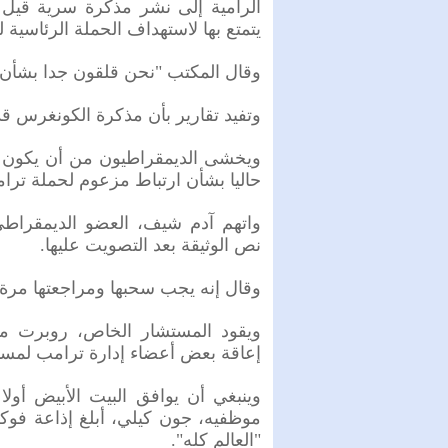
الرامية إلى نشر مذكرة سرية قيل إ
يتمتع بها لاستهداف الحملة الرئاسية ل
وقال المكتب "نحن قلقون جدا بشأن 
وتفيد تقارير بأن مذكرة الكونغرس قد
ويخشى الديمقراطيون من أن يكون نش
حاليا بشأن ارتباط مزعوم لحملة ترا
واتهم آدم شيف، العضو الديمقراطي
نص الوثيقة بعد التصويت عليها.
وقال إنه يجب سحبها ومراجعتها مرة 
ويقود المستشار الخاص، روبرت مو
إعاقة بعض أعضاء إدارة ترامب لمسار
وينبغي أن يوافق البيت الأبيض أول
موظفيه، جون كيلي، أبلغ إذاعة فو
"العالم كله".