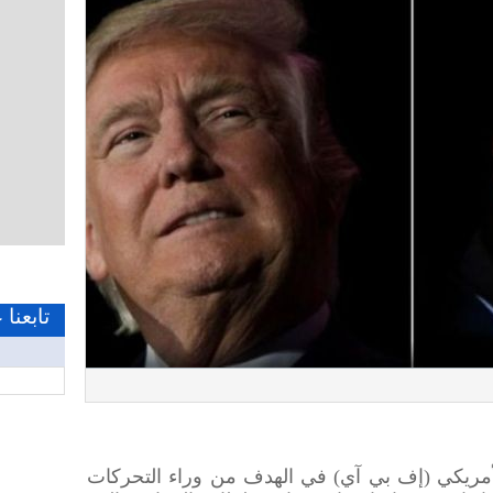
تابعنا
أمريكي (إف بي آي) في الهدف من وراء التحركات