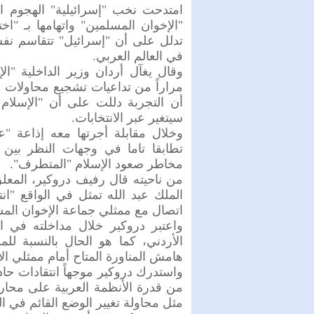
امتدحت نخب "إسرائيلية" الهجوم ال
"الإخوان المسلمين" واتهامها بـ "ا
تدلل على أن "إسرائيل" تتقاسم نف
في العالم العربي.
وقال يغآل أردان وزير الداخلية "ا
مراراً من تداعيات تشجيع محاولات ال
أن التجربة دللت على أن "الإسل
سيتغير عبر الانتخابات.
وخلال مقابلة أجرتها معه إذاعة
تطابقا تاما في وجهات النظر بين إ
مخاطر صعود الإسلام "المتطرف".
من ناحيته قال رفيف دروكير، المعل
الملك عبد الله تمثل في الواقع "ان
اتصال مع ممثلي جماعة الإخوان المس
واعتبر دروكير خلال مداخلته في ا
الأردني، كما هو الحال بالنسبة 
هامش المناورة المتاح أمام ممثلي ال
واستدرك دروكير موجهاً انتقادات حاد
من قدرة الأنظمة العربية على محار
مثل محاولة تغيير الوضع القائم في 