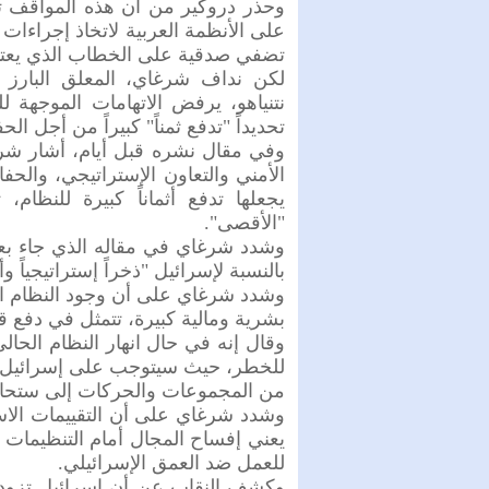
وحذر دروكير من أن هذه المواقف ت
على الأنظمة العربية لاتخاذ إجراءات
تضفي صدقية على الخطاب الذي يعتمد
لكن نداف شرغاي، المعلق البارز 
نتنياهو، يرفض الاتهامات الموجهة ل
تحديداً "تدفع ثمناً" كبيراً من أجل ا
وفي مقال نشره قبل أيام، أشار شر
الأمني والتعاون الإستراتيجي، والح
يجعلها تدفع أثماناً كبيرة للنظام،
"الأقصى".
وشدد شرغاي في مقاله الذي جاء بعنوا
بالنسبة لإسرائيل "ذخراً إستراتيجياً وأ
وشدد شرغاي على أن وجود النظام ال
بشرية ومالية كبيرة، تتمثل في دفع قو
وقال إنه في حال انهار النظام الحا
للخطر، حيث سيتوجب على إسرائيل م
من المجموعات والحركات إلى ستحاول
وشدد شرغاي على أن التقييمات الاستر
يعني إفساح المجال أمام التنظيمات 
للعمل ضد العمق الإسرائيلي.
وكشف النقاب عن أن إسرائيل تزود