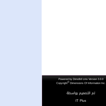
Powered by
Dimofinf cms
Version 3.0.0
©
Copyright
Dimensions Of Information Inc.
تم التصميم بواسطة
IT Plus