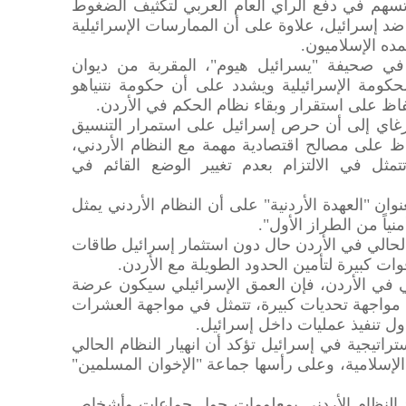
سهم في دفع الرأي العام العربي لتكثيف الضغوط
 ضد إسرائيل، علاوة على أن الممارسات الإسرائيلية
ه الإسلاميون.
في صحيفة "يسرائيل هيوم"، المقربة من ديوان
لحكومة الإسرائيلية ويشدد على أن حكومة نتنياهو
لحفاظ على استقرار وبقاء نظام الحكم في الأردن.
غاي إلى أن حرص إسرائيل على استمرار التنسيق
فاظ على مصالح اقتصادية مهمة مع النظام الأردني،
 تتمثل في الالتزام بعدم تغيير الوضع القائم في
ن "العهدة الأردنية" على أن النظام الأردني يمثل
منياً من الطراز الأول".
حالي في الأردن حال دون استثمار إسرائيل طاقات
ات كبيرة لتأمين الحدود الطويلة مع الأردن.
لي في الأردن، فإن العمق الإسرائيلي سيكون عرضة
واجهة تحديات كبيرة، تتمثل في مواجهة العشرات
 تنفيذ عمليات داخل إسرائيل.
اتيجية في إسرائيل تؤكد أن انهيار النظام الحالي
الإسلامية، وعلى رأسها جماعة "الإخوان المسلمين"
 النظام الأردني بمعلومات حول جماعات وأشخاص