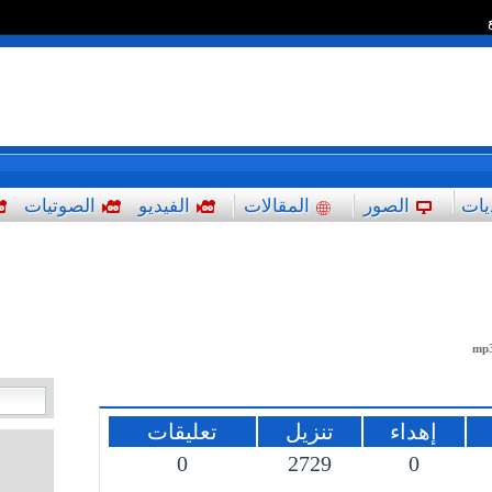
*
يات
الصور
المقالات
الفيديو
الصوتيات
mp
إهداء
تنزيل
تعليقات
0
2729
0