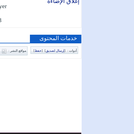
إغلاق الإضاءة
yer
03
خدمات المحتوى
أدوات :
[
إرسال لصديق
]
[
حفظ
]
مواقع النشر :