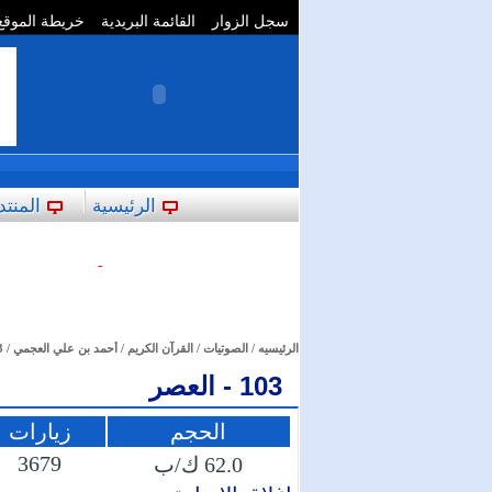
سجل الزوار
القائمة البريدية
خريطة الموقع
**
الرئيسية
المنتد
-
الرئيسيه
/
الصوتيات
/
القرآن الكريم
/
أحمد بن علي العجمي
/
3
103 - العصر
الحجم
زيارات
3679
62.0 ك/ب