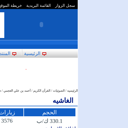
سجل الزوار
القائمة البريدية
خريطة الموقع
**
الرئيسية
المنتد
-
الرئيسيه
/
الصوتيات
/
القرآن الكريم
/
أحمد بن علي العجمي
/
m
الغاشيه
الحجم
زيارات
3576
330.1 ك/ب