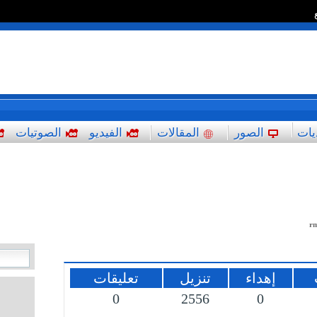
*
يات
الصور
المقالات
الفيديو
الصوتيات
r
إهداء
تنزيل
تعليقات
0
2556
0