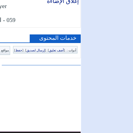
إغلاق الإضاءة
yer
059 - الحشر . Al-Hashr
خدمات المحتوى
أدوات :
[
أضف تعليق
]
[
إرسال لصديق
]
[
حفظ
]
مواقع ا