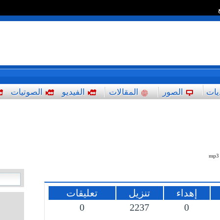
*
يات
الصور
المقالات
الفيديو
الصوتيات
mp3
إهداء
تنزيل
تعليقات
0
2237
0