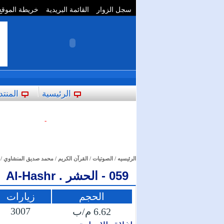
سجل الزوار
القائمة البريدية
خريطة الموقع
**
الرئيسية
المنتد
-
الرئيسيه
/
الصوتيات
/
القرآن الكريم
/
محمد صديق المنشاوي
/
059 - الحشر . Al-Hashr
الحجم
زيارات
3007
6.62 م/ب