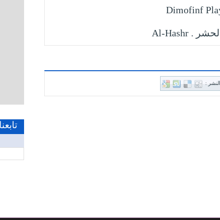
Dimofinf Pla
لنشر :
تابعن