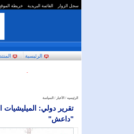
سجل الزوار
القائمة البريدية
خريطة الموقع
**
الرئيسية
المنتد
-
الرئيسيه
/
الأخبار
/
السياسة
تقرير دولي: الميليشيات
"داعش"