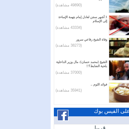
(49890 مشاهدة)
3 أشهر سجن لعادل إمام بتهمة الإساءة
إلى الإسلام
(43334 مشاهدة)
وفاة الشيخ رفاعي سرور
(38273 مشاهدة)
الشيخ [محمد حسان]: مال وزير الداخلية
بلحية الضابط؟!!
(37000 مشاهدة)
فوائد الثوم ..
(35941 مشاهدة)
 على الفيس بوك
قريبا