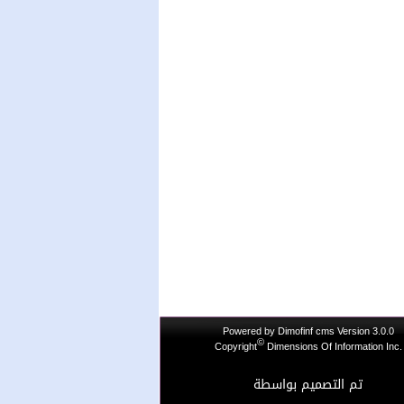
Powered by
Dimofinf cms
Version 3.0.0
©
Copyright
Dimensions Of Information Inc.
تم التصميم بواسطة