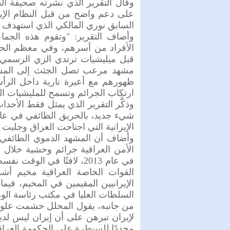
وقال التقرير الذي نشرته صحيفة ا
على دعم واضح من قبل النظام الإير
السابق نوري المالكي الذي استهدف 
وأضاف التقرير: "وتقوم هذه الجما
الأفراد من أسرهم، وفي معظم الحا
قبل ميليشيات ترتدي الزي الرسمي، 
مشهد مرعب تصل الجثث إلى المشار
ظهورهم مع أعيرة نارية داخل الرأس"
ارتكاب الجرائم وتسمح للمليشيات الش
وذكَّر التقرير الذي يمثل فقط الأحد
الإيرانية التي اجتاحت العراق وجلبت حي
وأضاف أن المشهد الدموي الطائفي
الأمن العراقية جرائم وحشية خلال ا
الإيرانيين المقيمين في المخيم، ف
السلطات العليا في مكتب رئاسة الوز
من جانبه، يقول المحلل حشمت علوي با
لإيران تبرهن على أن إيران ليس لديه
مجددًا للسيطرة على الحكومة العراق