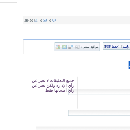
25420
0 |
0 |
بإسم
]
[
حفظ PDF
]
مواقع النشر :