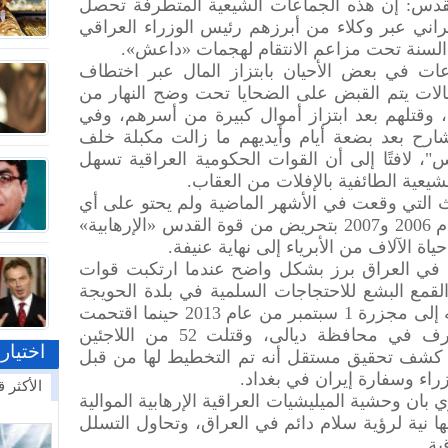
لقدس: إن هذه الجماعات الشيعية المتطرفة تحصل
اني عبر وكلاء من أبرزهم رئيس الوزراء العراقي
السنة تحت مزاعم الانتقام لهجمات «داعش».
عات في بعض الأحيان بابتزاز المال عبر اختطاف
لات يتم القبض على الضحايا تحت وضح النهار من
وقتلهم بعد ابتزاز أموال كبيرة من أسرهم، وفي
ح بعد بضعة أيام وأيديهم ما زالت مكبلة خلف
، لافتًا إلى أن القوات الحكومية العراقية تسهل
يعية الطائفية بالإفلات من العقاب.
اث التي وقعت في الأشهر الماضية ولم يحتو على أي
شيء جديد، بالحريق الطائفي في عام 2006 و2007 بتحريض من قوة القدس «الإرهابية»
اة الآلاف من الأبرياء إلى نهاية عنيفة.
 في العراق برز بشكل واضح عندما ارتكبت قوات
لقمع البشع للاحتجاجات السلمية في بلدة الحويجة
في عام 2013، لافتًا في الوقت نفسه إلى مجزرة 1 سبتمبر من عام 2013 حينما اقتحمت
القوات الخاصة العراقية مخيم أشرف في محافظة ديالى، وقتلت 52 من اللاجئين
اختيار
يما كشف تحقيق مستقل أنه تم التخطيط لها من قبل
راء وسفارة إيران في بغداد.
الأكثر ق
ن وحشية الميليشيات العراقية الإرهابية الموالية
ا نية لرؤية سلام دائم في العراق، وتحاول التسلل
ية.