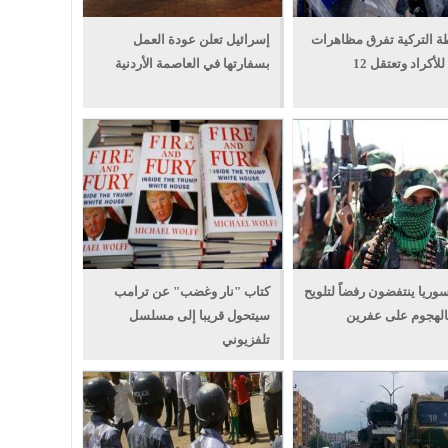
 التركية تفرق مظاهرات
إسرائيل تعلن عودة العمل
لأكراد وتعتقل 12
بسفارتها في العاصمة الأردنية
سوريا ينتفضون رفضاً لتلويح
كتاب "نار وغضب" عن ترامب
بالهجوم على عفرين
سيتحول قريبا إلى مسلسل
تلفزيوني