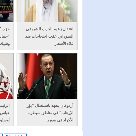
اعتقال زعيم الحزب الشيوعي
حزب ك
السوداني عقب احتجاجات ضد
"حماي
غلاء الأسعار
وشيك
أردوغان يتعهد باستئصال "بؤر
الرئي
الإرهاب" في مناطق سيطرة
عباس :
الأكراد في سوريا
أوسلو