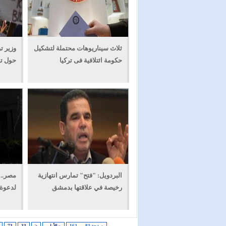
ثلاث سيناريوهات محتملة لتشكيل
وزير 
حكومة ائتلافية فى تركيا
حول تف
البردويل: "فتح" تمارس انتهازية
مصر.. 
رخيصة في علاقتها بدمشق
لدعوة