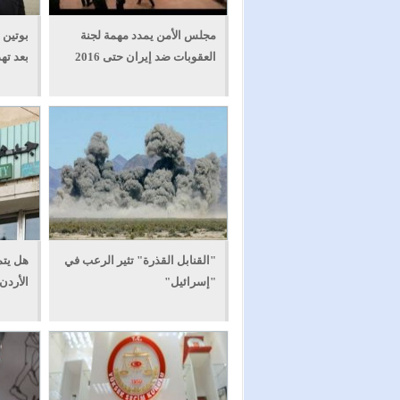
مجلس الأمن يمدد مهمة لجنة
بوتين 
العقوبات ضد إيران حتى 2016
بعد ته
"القنابل القذرة" تثير الرعب في
هل يتم
"إسرائيل"
الأردن