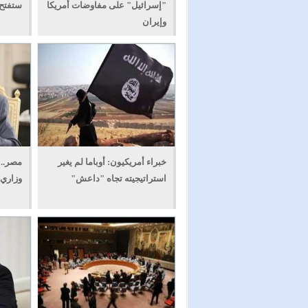
"إسرائيل" على مفاوضات أمريكا
ستفتح 
وإيران
خبراء أمريكيون: أوباما لم يغير
مصر..
استراتيجيته تجاه "داعش"
وزاري ق