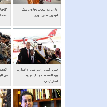
غارديان: انتخاب بخاري رئيسًا
"الجنائ
لنيجيريا تحول ثوري
انضمام
تقرير أمني "إسرائيلي": التقارب
الكشف 
بين السعودية وتركيا تهديد
في الي
استراتيجي