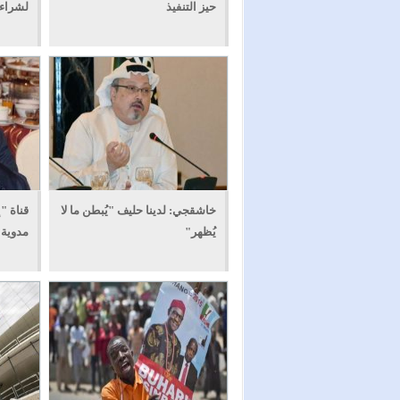
حيز التنفيذ
لشراء 
خاشقجي: لدينا حليف "يُبطن ما لا
قناة "
يُظهر"
مدوية