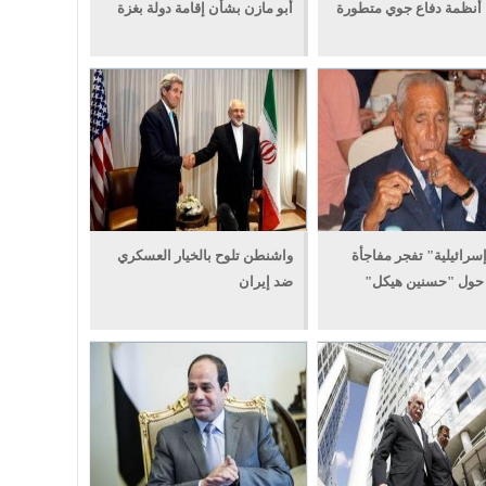
أنظمة دفاع جوي متطورة
أبو مازن بشأن إقامة دولة بغزة
إسرائيلية" تفجر مفاجأة
واشنطن تلوح بالخيار العسكري
 حول "حسنين هيكل"
ضد إيران