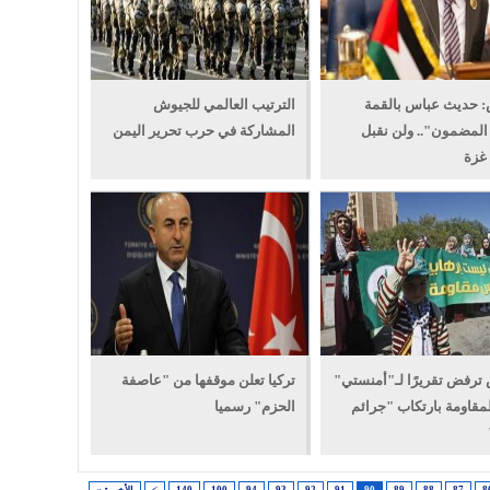
 حديث عباس بالقمة
الترتيب العالمي للجيوش
المضمون".. ولن نقبل
المشاركة في حرب تحرير اليمن
غزة
رفض تقريرًا لـ"أمنستي"
تركيا تعلن موقفها من "عاصفة
لمقاومة بارتكاب "جرائم
الحزم" رسميا