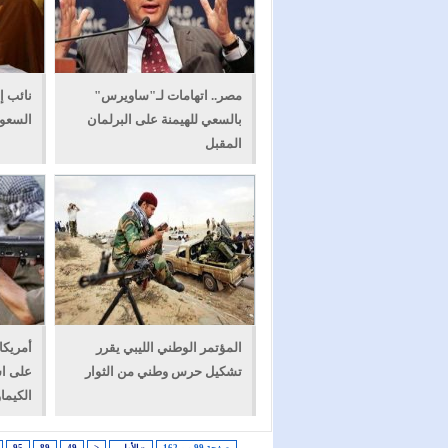
مصر.. اتهامات لـ"ساويرس"
نائب إ
بالسعي للهيمنة على البرلمان
السعود
المقبل
المؤتمر الوطني الليبي يقرر
أمريكا
تشكيل حرس وطني من الثوار
على اس
الكيما