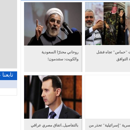
ت "حماس" تجاه فشل
روحاني محذرًا السعودية
التوافق
والكويت: ستندمون!
تابعنا
سرية "إسرائيلية" تحذر من
بالتفاصيل..اتفاق مصري عراقي