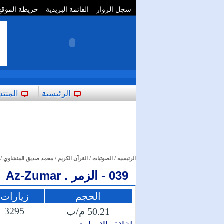
سجل الزوار
القائمة البريدية
خريطة الموقع
**
الرئيسية
المنتد
-
الرئيسيه
/
الصوتيات
/
القرآن الكريم
/
محمد صديق المنشاوي
/
039 - الزمر . Az-Zumar
الحجم
زيارات
3295
50.21 م/ب