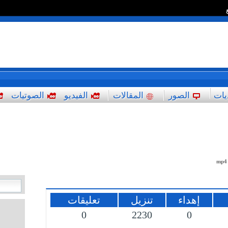
*
يات
الصور
المقالات
الفيديو
الصوتيات
mp4
إهداء
تنزيل
تعليقات
0
2230
0