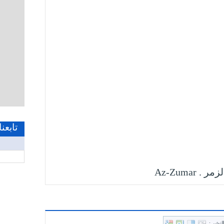
تابعن
لنشر :