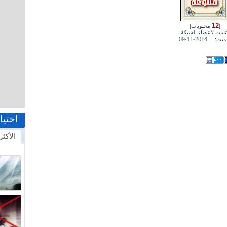
12
[
محتويات]
تابات لاعضاء الشبكة
ديث:
2014-11-09
اختيا
الأكثر