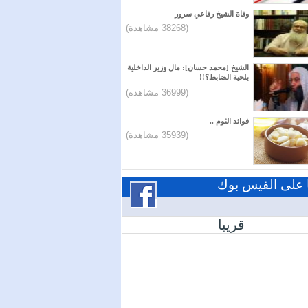
وفاة الشيخ رفاعي سرور
(38268 مشاهدة)
الشيخ [محمد حسان]: مال وزير الداخلية
بلحية الضابط؟!!
(36999 مشاهدة)
فوائد الثوم ..
(35939 مشاهدة)
ا على الفيس بوك
قريبا