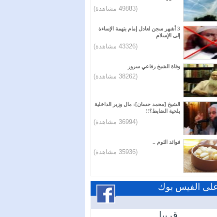
(49883 مشاهدة)
3 أشهر سجن لعادل إمام بتهمة الإساءة
إلى الإسلام
(43326 مشاهدة)
وفاة الشيخ رفاعي سرور
(38262 مشاهدة)
الشيخ [محمد حسان]: مال وزير الداخلية
بلحية الضابط؟!!
(36994 مشاهدة)
فوائد الثوم ..
(35936 مشاهدة)
 على الفيس بوك
قريبا