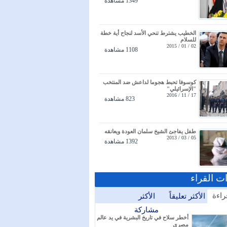
1349 مشاهدة
الخطيب يشترط تنحي الأسد لنجاح أية خطة
للسلام
02 / 01 / 2015
1108 مشاهدة
كوسوفا تحبط هجوما لداعش ضد المنتخب
"الإسرائيلي"
17 / 11 / 2016
823 مشاهدة
طفل يفاجئ الشيخ سلمان العودة ويعانقه
05 / 03 / 2013
1392 مشاهدة
ات القراء
راءة
الأكثر تعليقاً
الأكثر
مشاركة
أخطر سلاح في تاريخ البشرية في يد عالم
مصري