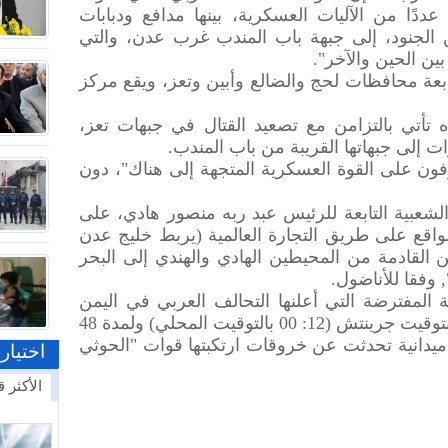
ددًا من الآليات العسكرية، بينها مدافع ودبابات
الجنود، إلى جبهة باب المندب غرب عدن، والتي
ين الحين والآخر".
ة محافظات لحج والضالع وأبين وتعز، ويقع مركز
تأتي بالتزامن مع تصعيد القتال في جبهات تعز،
 إلى جبهاتها القريبة من باب المندب.
رفون على القوة العسكرية المتجهة إلى هناك"، دون
شعبية التابعة للرئيس عبد ربه منصور هادي، على
واقع على طريق التجارة العالمية (يربط خليج عدن
ن القادمة من المحيطين الهادي والهندي إلى البحر
وفقا للأناضول.
ة المفترضة التي أعلنها التحالف العربي في اليمن
حيّز التنفيذ، في تمام الساعة 09: 00 بتوقيت جرينتش (12: 00 بالتوقيت المحلي) ولمدة 48
ميدانية تحدثت عن خروقات ارتكبتها قوات "الحوثي
اختيار
الأكثر ق