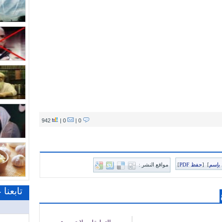
942
0 |
0 |
بإسم
]
[
حفظ PDF
]
مواقع النشر :
تابعنا