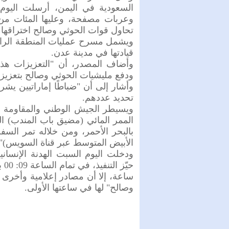
السعودية في اليمن، أرسلت اليوم ع
وعربات مصفحة، وعليها المئات من 
تحاول قوات الحوثي وصالح اختراقها ب
ويشمل مسرح عمليات المنطقة الرابع
قيادتها في مدينة عدن.
وأضاف المصدر، أن "التعزيزات هذه 
ودفع مليشيات الحوثي وصالح بتعزيزات
وأشار إلى أن "ضباطًا إماراتيين يش
تحديد عددهم.
ويسيطر الجيش الوطني والمقاومة ال
الممر المائي (مضيق باب المندب) ال
بالبحر الأحمر، ومن خلاله تمر السف
الأبيض المتوسط عبر قناة السويس)", 
ودخلت اليوم السبت الهدنة الإنساني
ساعة، إلا أن مصادر إعلامية وأخرى 
وصالح" لها في ساعتها الأولى.