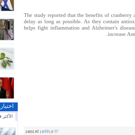
The study reported that the benefits of cranberry
delay as long as possible. As they contain antio
helps fight inflammation and Alzheimer's diseas
increase Ant
اختيار
الأكثر ق
14831
0 |
0 |