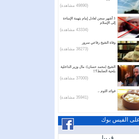
(49890 مشاهدة)
3 أشهر سجن لعادل إمام بتهمة الإساءة
إلى الإسلام
(43334 مشاهدة)
وفاة الشيخ رفاعي سرور
(38273 مشاهدة)
الشيخ [محمد حسان]: مال وزير الداخلية
بلحية الضابط؟!!
(37000 مشاهدة)
فوائد الثوم ..
(35941 مشاهدة)
 على الفيس بوك
قريبا