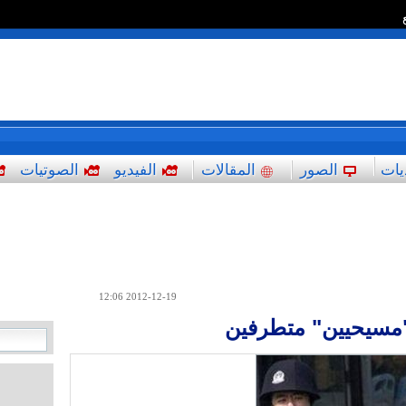
*
يات
الصور
المقالات
الفيديو
الصوتيات
2012-12-19 12:06
"مسيحيين" متطرفين