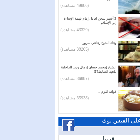
(49886 مشاهدة)
3 أشهر سجن لعادل إمام بتهمة الإساءة
إلى الإسلام
(43329 مشاهدة)
وفاة الشيخ رفاعي سرور
(38265 مشاهدة)
الشيخ [محمد حسان]: مال وزير الداخلية
بلحية الضابط؟!!
(36997 مشاهدة)
فوائد الثوم ..
(35938 مشاهدة)
 على الفيس بوك
قريبا