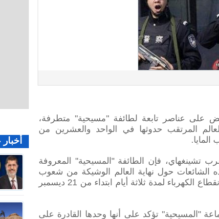
بض على عناصر تابعة لطائفة "مسيحية" متطرفة،
لعالم المرتقب حدوثها في الواحد والعشرين من
المايا.
أخبار 
رب تشينغهاي، فإن الطائفة "المسيحية" المعروفة
 الشائعات حول نهاية العالم الوشيكة من شعوب
المايا، وهي تتنبأ باحتجاب الشمس وانقطاع الكهرباء لمدة ثلاثة أيام ابتداء من 21 ديسمبر
اعة "المسيحية" تؤكد على أنها وحدها القادرة على