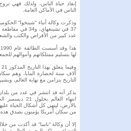
إنقاذ حياة الناس، ولذلك فهي تروج
الناس في الأماكن العامة.
37 في تشينغهاي، 
عدد كبير من الأقراص والكتب والشعا
ه
لها بتسليم ممتلكاتهم وأموالهم للجمعي
آلاف سنة لحضارة المايا، وهم سكان 
التاريخ يتزامن مع نهاية العالم، ويشير
يذكر أنه قد انتشر في عدد من بلدان ا
انتهاء العالم 
من سكان أمريكا يؤمنون بصدق هذه ا
إلا أن وكالة "ناسا" قد أكدت من خلا
الفضاء ومراكز البحوث العالمية ع