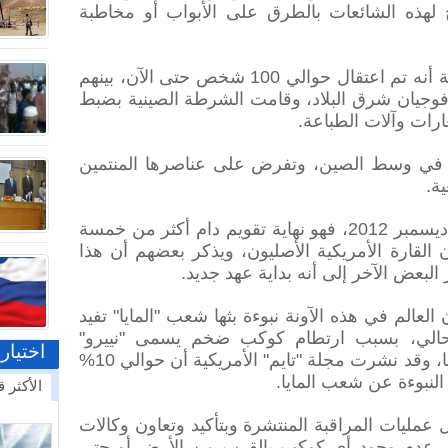
 لهذه الشائعات بالطرق على الأبواب أو مخاطبة
وذكرت وكالة أنباء "شينخوا" الحكومية أنه تم اعتقال حوالي 100 شخص حتى الآن، بينهم
و34 في مقاطعة فوجيان شرق البلاد، وقامت الشرطة الصينية بضبط
رات وآلات الطباعة.
ذا وقد أسست الطائفة عام 1990 في وسط الصين، وتفرض على عناصرها المنتمين
ة.
وفيما يتعلق بهذا التاريخ المذكور 21 ديسمبر 2012، فهو نهاية تقويم دام أكثر من خمسة
القارة الأمريكية الأصليون، ويذكر بعضهم أن هذا
 البعض الآخر إلى أنه بداية عهد جديد.
لعالم في هذه الآونة نبوءة بثها شعب "المايا" تفيد
بحلول 21 ديسمبر الحالي، بسبب ارتطام كوكب ضخم يسمى "نييرو"
اختيار
بالأرض، لينهي كل أشكال الحياة عليها، وقد نشرت مجلة "تايم" الأمريكية أن حوالي 10%
لنبوءة عن شعب المايا.
الأكثر ق
ل عمليات المراقبة المنتشرة وبتأكيد وتعاون وكالات
لى عدم وجود أي كوكب بالقرب من الأرض أو حتى