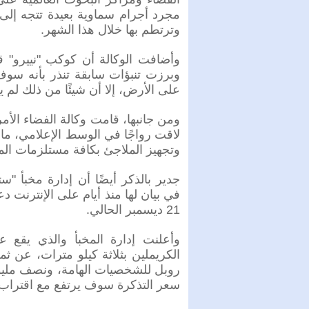
مجرد أجرام سماوية بعيدة تتجه إلى
وترتطم بها خلال هذا الشهر.
وأضافت الوكالة أن كوكب "نييرو" قد 
على الأرض، إلا أن شيئًا من ذلك لم 
ومن جانبها، قامت وكالة الفضاء الأمري
لاقت رواجًا في الوسط الإعلامي، ما
وتجهيز الملاجئ بكافة مستلزمات المع
جدير بالذكر أيضًا أن إدارة مخبأ "
في بيان لها منذ أيام على الإنترنت دع
21 ديسمبر الحالي.
الكريملين بثلاثة كيلو مترات، عن ث
روبل للشخصيات الهامة، ونصف مليون
سعر التذكرة سوف يرتفع مع اقتراب يو