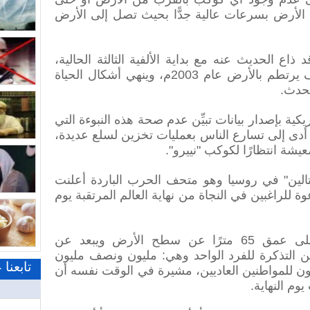
 الأرض بسرعات عالية جدًّا بحيث تصل إلى الأرض
ذاع الحديث عنه مع بداية الألفية الثالثة الحالية،
وبرزت تنبؤات سابقة تنذر بأنه سوف يرتطم بالأرض عام 2003م، وينهي أشكال الحياة
يحدث.
كية بإصدار بيانات تبيِّن عدم صحة هذه النبوءة التي
 أدى إلى تسارع الناس بعمليات تخزين لسلع عديدة،
يشة انتظارًا لكوكب "نييرو".
ستالين" في روسيا وهو متحف الحرب الباردة أعلنت
وة للراغبين في النجاة من نهاية العالم المرتقبة يوم
وأعلنت إدارة المخبأ والذي يقع على عمق 65 مترًا عن سطح الأرض ويبعد عن
من التذكرة للفرد الواحد وهي: مليون ونصف مليون
تابعنا
 للمواطنين العاديين، مشيرة في الوقت نفسه أن
م النهاية.