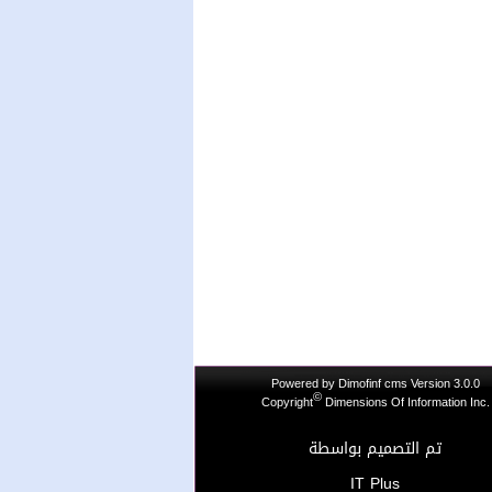
Powered by
Dimofinf cms
Version 3.0.0
©
Copyright
Dimensions Of Information Inc.
تم التصميم بواسطة
IT Plus