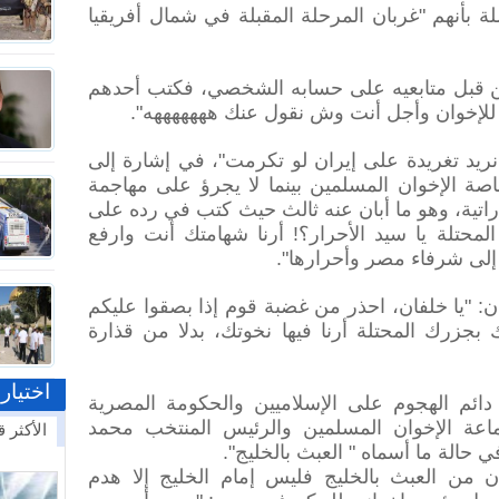
 بأنهم "غربان المرحلة المقبلة في شمال أفريقيا
ن قبل متابعيه على حسابه الشخصي، فكتب أحدهم
بيد للإخوان وأجل أنت وش نقول عنك هههههههه".
 نريد تغريدة على إيران لو تكرمت"، في إشارة إلى
اصة الإخوان المسلمين بينما لا يجرؤ على مهاجمة
ماراتية، وهو ما أبان عنه ثالث حيث كتب في رده على
لمحتلة يا سيد الأحرار؟! أرنا شهامتك أنت وارفع
إلى شرفاء مصر وأحرارها".
: "يا خلفان، احذر من غضبة قوم إذا بصقوا عليكم
بجزرك المحتلة أرنا فيها نخوتك، بدلا من قذارة
اختيار
دائم الهجوم على الإسلاميين والحكومة المصرية
اعة الإخوان المسلمين والرئيس المنتخب محمد
الأكثر ق
حالة ما أسماه " العبث بالخليج".
ن من العبث بالخليج فليس إمام الخليج إلا هدم