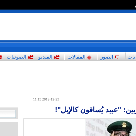
*
يات
الصور
المقالات
الفيديو
الصوتيات
2012-12-23 11:13
ن: "عبيد يُساقون كالإبل"!