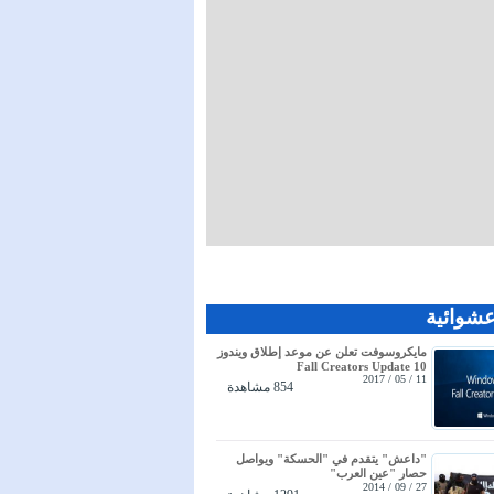
عشوائية
مايكروسوفت تعلن عن موعد إطلاق ويندوز
10 Fall Creators Update
11 / 05 / 2017
854 مشاهدة
"داعش" يتقدم في "الحسكة" ويواصل
حصار "عين العرب"
27 / 09 / 2014