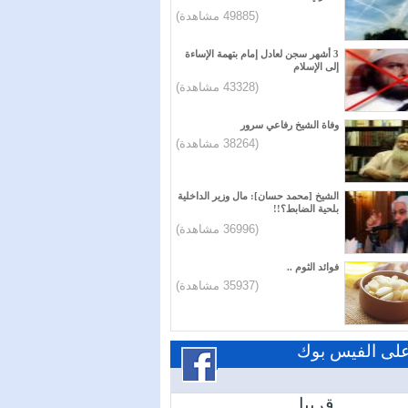
(49885 مشاهدة)
3 أشهر سجن لعادل إمام بتهمة الإساءة
إلى الإسلام
(43328 مشاهدة)
وفاة الشيخ رفاعي سرور
(38264 مشاهدة)
الشيخ [محمد حسان]: مال وزير الداخلية
بلحية الضابط؟!!
(36996 مشاهدة)
فوائد الثوم ..
(35937 مشاهدة)
 على الفيس بوك
قريبا