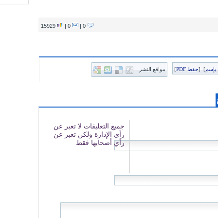
15929
0 |
0 |
بإسم
]
[
حفظ PDF
]
مواقع النشر :