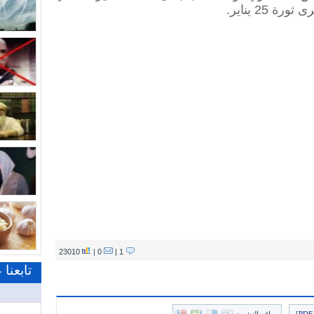
25 يناير.
23010
0 |
1 |
تابعنا