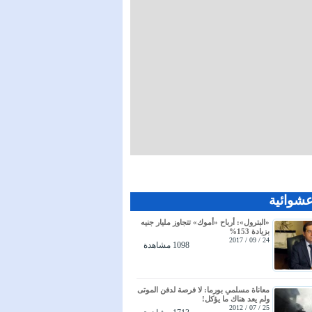
عشوائية
«البترول»: أرباح «أموك» تتجاوز مليار جنيه
بزيادة 153%
24 / 09 / 2017
1098 مشاهدة
معاناة مسلمي بورما: لا فرصة لدفن الموتى
ولم يعد هناك ما يؤكل!
25 / 07 / 2012