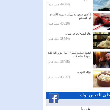
(49884 مشاهدة)
3 أشهر سجن لعادل إمام بتهمة الإساءة
إلى الإسلام
(43328 مشاهدة)
وفاة الشيخ رفاعي سرور
(38264 مشاهدة)
الشيخ [محمد حسان]: مال وزير الداخلية
بلحية الضابط؟!!
(36995 مشاهدة)
فوائد الثوم ..
(35937 مشاهدة)
 على الفيس بوك
قريبا