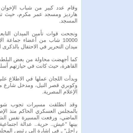
وقام عدد كبير من شباب الإخوان 
هارديز ومسجد عمر مكرم، حيث تقع 
المسجد.
ونجحت قوات تأمين الميدان التابع
10000 شاب من أعضاء جماعة 
ميدان التحرير في الاحتفال بالذكرى الأولى 
كما أجهضت محاولة من بعض البلطجية
القاهرة، حيث كانت في حيازتهم أسلح
وبدأت اللجان عملها في الاطلاع على
وكوبري قصر النيل، ومدخل شارع 
الإعلام المصرية.
وقد انطلقت مسيرات تجوب شوارع 
بينها "عيش.. حرية.. عدالة اجتماع
راحل" ـ في إشارة إلى رئيس المجل