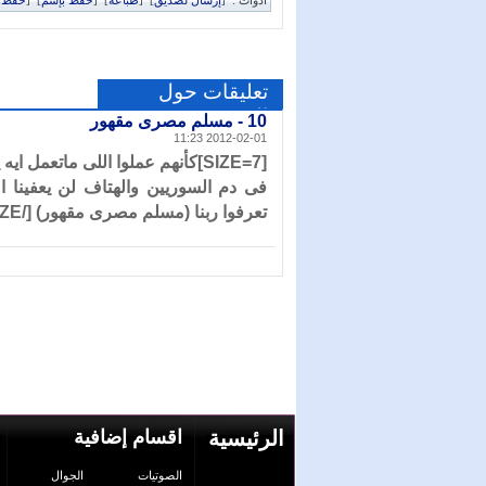
أدوات :
[
إرسال لصديق
]
[
طباعة
]
[
حفظ بإسم
]
[
حفظ PDF
تعليقات حول
الموضوع
10 -
مسلم مصرى مقهور
2012-02-01 11:23
[
SIZE=7]كأنهم عملوا اللى ماتعمل
فى دم السوريين والهتاف لن يعفينا ا
تعرفوا ربنا (مسلم مصرى مقهور) [/SIZE
الرئيسية
اقسام إضافية
الصوتيات
الجوال