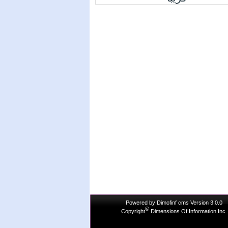
Powered by
Dimofinf cms
Version 3.0.0
©
Copyright
Dimensions Of Information Inc.