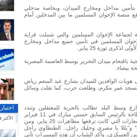
بتأمين مداخل ومخارج الميدان، وبخاصة مدخلي
منصة الإخوان المسلمين ما بين المدخلين أمام
ة لجماعة الإخوان المسلمين والتي شملت قرابة
الإخوان المسلمين في تأمين جميع مداخل ومخارج
لذكرى ثورة 25 يناير.
 باقتحام ميدان التحرير بوسط العاصمة المصرية
ة بيضاء.
 هويات الوافدين للميدان بشارع عبد المنعم رياض
مسجد عمر مكرم، وطلعت حرب، كما نقلت وسائل
اختيار
وسط البلد تطالب بالحرية للمعتقلين وتندد
بالمجلس العسكري الحاكم منذ الإطاحة بالرئيس السابق حسني مبارك في 11 فبراير
الأكثر ق
الماضي، ورفعت المسيرة نفس الشعارات التي كانت ترفعها مظاهرات 25 يناير، ومن
ية" و"يللا يا مصري وخليك راجل.. الطنطاوي راحل
س العسكري، وأكد الشباب أن هذه المسيرات تأتي