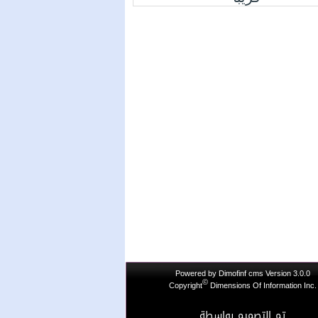
Powered by
Dimofinf cms
Version 3.0.0
©
Copyright
Dimensions Of Information Inc.
تم التصميم بواسطة