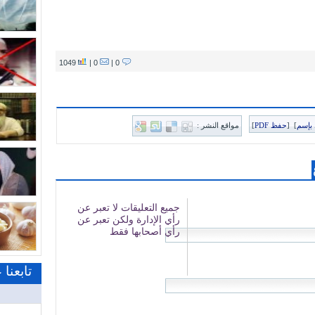
1049
0 |
0 |
بإسم
]
[
حفظ PDF
]
مواقع النشر :
تابعنا