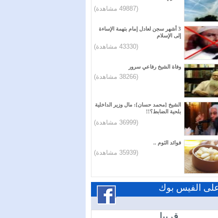
(49887 مشاهدة)
3 أشهر سجن لعادل إمام بتهمة الإساءة
إلى الإسلام
(43330 مشاهدة)
وفاة الشيخ رفاعي سرور
(38266 مشاهدة)
الشيخ [محمد حسان]: مال وزير الداخلية
بلحية الضابط؟!!
(36999 مشاهدة)
فوائد الثوم ..
(35939 مشاهدة)
 على الفيس بوك
قريبا