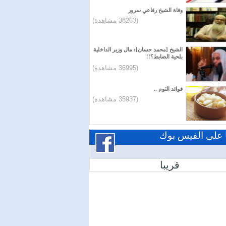
وفاة الشيخ رفاعي سرور
(38263 مشاهدة)
الشيخ [محمد حسان]: مال وزير الداخلية
بلحية الضابط؟!!
(36995 مشاهدة)
فوائد الثوم ..
(35937 مشاهدة)
ا على الفيس بوك
قريبا