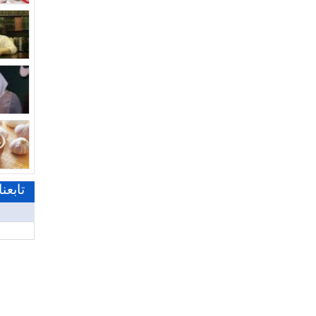
تابعن