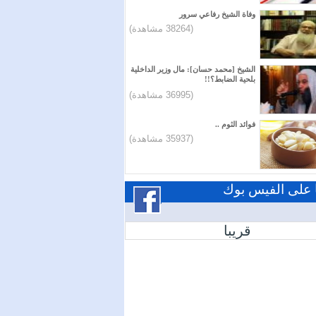
وفاة الشيخ رفاعي سرور
(38264 مشاهدة)
الشيخ [محمد حسان]: مال وزير الداخلية
بلحية الضابط؟!!
(36995 مشاهدة)
فوائد الثوم ..
(35937 مشاهدة)
ا على الفيس بوك
قريبا