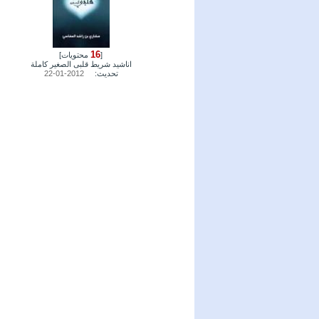
16
[
محتويات]
اناشيد شريط قلبى الصغير كاملة
تحديث:
2012-01-22