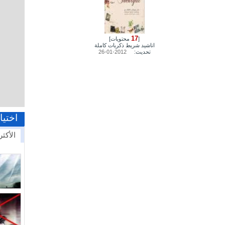
17
[
محتويات]
اناشيد شريط ذكريات كاملة
تحديث:
2012-01-26
اختيا
الأكثر