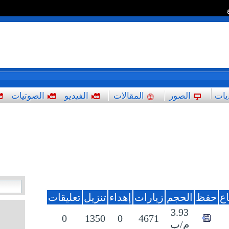
*
يات
الصور
المقالات
الفيديو
الصوتيات
ع
حفظ
الحجم
زيارات
إهداء
تنزيل
تعليقات
3.93
0
1350
0
4671
م/ب