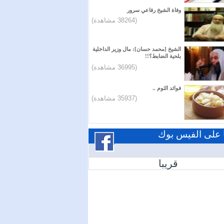
وفاة الشيخ رفاعي سرور
(38264 مشاهدة)
الشيخ [محمد حسان]: مال وزير الداخلية
بلحية الضابط؟!!
(36995 مشاهدة)
فوائد الثوم ..
(35937 مشاهدة)
ا على الفيس بوك
قريبا