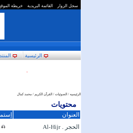
سجل الزوار
القائمة البريدية
خريطة الموقع
**
الرئيسية
المنتد
-
الرئيسيه
/
الصوتيات
/
القرآن الكريم
/ محمد كمال
محتويات
العنوان
إستما
الحجر . Al-Hijr