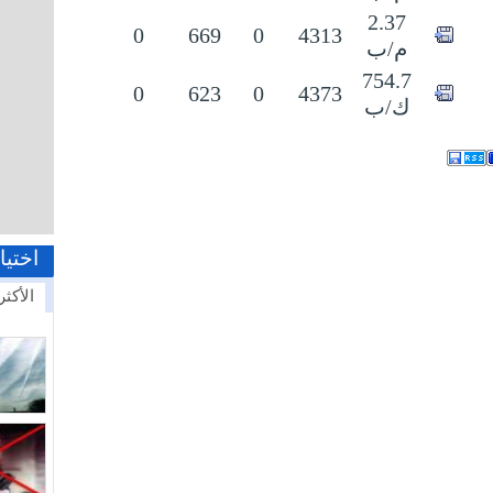
2.37
0
669
0
4313
م/ب
754.7
0
623
0
4373
ك/ب
اختيا
الأكثر