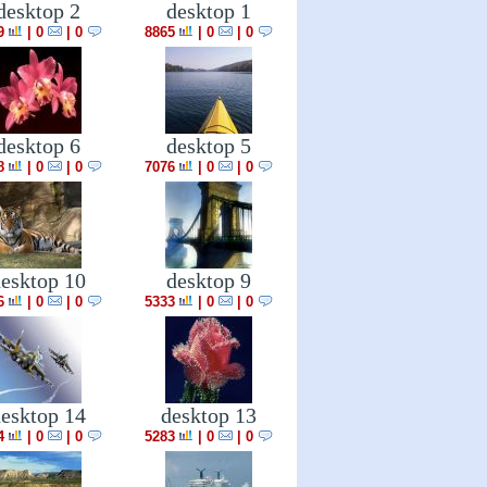
desktop 2
desktop 1
9
|
0
0 |
8865
|
0
0 |
desktop 6
desktop 5
8
|
0
0 |
7076
|
0
0 |
esktop 10
desktop 9
6
|
0
0 |
5333
|
0
0 |
esktop 14
desktop 13
4
|
0
0 |
5283
|
0
0 |