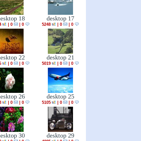
esktop 18
desktop 17
4
|
0
0 |
5248
|
0
0 |
esktop 22
desktop 21
6
|
0
0 |
5019
|
0
0 |
esktop 26
desktop 25
3
|
0
0 |
5105
|
0
0 |
esktop 30
desktop 29