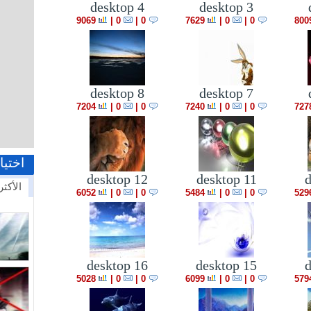
desktop 4
desktop 3
9069
|
0
0 |
7629
|
0
0 |
800
desktop 8
desktop 7
7204
|
0
0 |
7240
|
0
0 |
727
اختيا
desktop 12
desktop 11
d
الأكثر
6052
|
0
0 |
5484
|
0
0 |
529
desktop 16
desktop 15
d
5028
|
0
0 |
6099
|
0
0 |
579