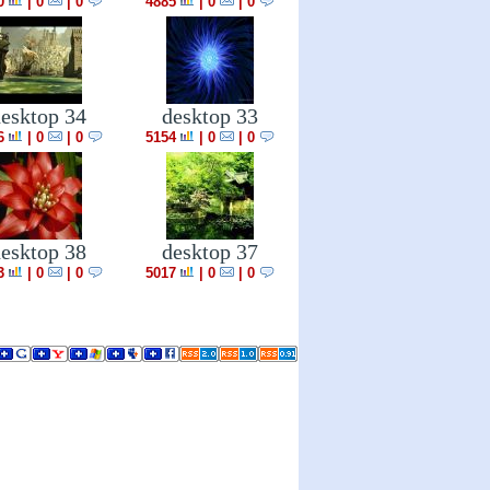
0
|
0
0 |
4885
|
0
0 |
esktop 34
desktop 33
6
|
0
0 |
5154
|
0
0 |
esktop 38
desktop 37
3
|
0
0 |
5017
|
0
0 |