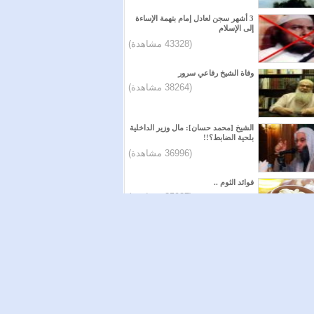
3 أشهر سجن لعادل إمام بتهمة الإساءة
إلى الإسلام
(43328 مشاهدة)
وفاة الشيخ رفاعي سرور
(38264 مشاهدة)
الشيخ [محمد حسان]: مال وزير الداخلية
بلحية الضابط؟!!
(36996 مشاهدة)
فوائد الثوم ..
(35937 مشاهدة)
ا على الفيس بوك
قريبا